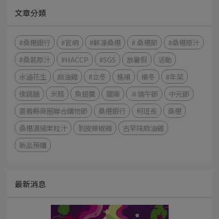
文章分類
#桑椹銀行
#官網
#鮮凍桑椹
# 桑椹節
#桑椹原汁
#桑葚原汁
#HACCP
#SGS
放暑假
活動
水滷花生
麻油雞
#立冬
進補
補冬
#年菜
佛跳牆
米糕
魚翅羹
腿庫
＃端午節
中元節
嘉義縣商圈聯合購物節
桑椹銀行
柯班長
桑椹
桑椹濃縮果粒汁
剝皮辣椒雞
古早味麻油雞
新品預購
最新消息