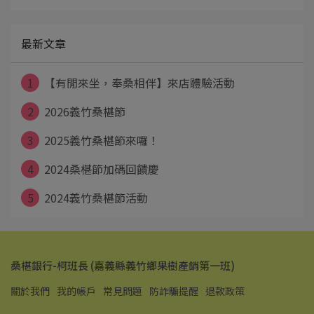
最新文章
1
【有閒來坐，奉桑相伴】來店體驗活動
2
2026義竹桑椹節
3
2025義竹桑椹節來囉！
4
2024桑椹節加碼回饋慶
5
2024義竹桑椹節活動
桑椹銀行-柯班長 (嘉義縣義竹鄉果樹產銷第一班)
關於我們
我的帳戶
常見問題
防詐騙提醒
退款政策