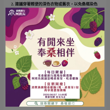
2. 建議穿著輕便的深色衣物或舊衣，以免桑椹染色
難以清洗。
3. 進入果園請佩戴口罩，並落實自我健康管理，且
保持安全社交距離，如有發燒或呼吸道症狀，同時
有出國旅遊史者，應在家休養，避免出入公眾場
合。
4. 防疫期間，報名採實名登記制，請務必填寫正確
資料。
5. 採「單人」報名方式，為避免重複報名，將採用
身分證字號驗證(僅做審查機制用)，如有同行者，
請分別填寫報名表。
報名網址點我