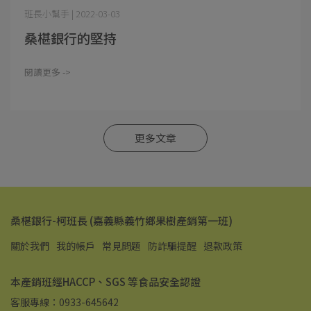
班長小幫手 | 2022-03-03
桑椹銀行的堅持
閱讀更多 ->
更多文章
桑椹銀行-柯班長 (嘉義縣義竹鄉果樹產銷第一班)
關於我們
我的帳戶
常見問題
防詐騙提醒
退款政策
本產銷班經HACCP、SGS 等食品安全認證
客服專線：0933-645642